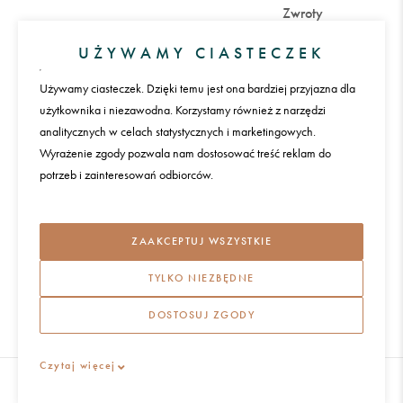
Zwroty
UŻYWAMY CIASTECZEK
Konto
Używamy ciasteczek. Dzięki temu jest ona bardziej przyjazna dla
Zaloguj się
Załóż konto
użytkownika i niezawodna. Korzystamy również z narzędzi
analitycznych w celach statystycznych i marketingowych.
Wyrażenie zgody pozwala nam dostosować treść reklam do
Płatności
potrzeb i zainteresowań odbiorców.
Język
ZAAKCEPTUJ WSZYSTKIE
TYLKO NIEZBĘDNE
Międzynarodowa dostawa
DOSTOSUJ ZGODY
REGULAMIN I POLITYKA PRYWATNOŚCI
Czytaj więcej
DOMOTIO 2026
WSZYSTKIE PRAWA ZASTRZEŻONE