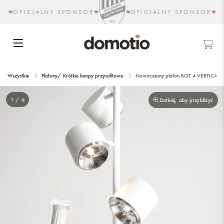
OFICJALNY SPONSOR
OFICJALNY SPONSOR
Wszystkie
Plafony/ Krótkie lampy przysufitowe
Nowoczesny plafon BOT 4 VERTICAL 
1 / 6
Dotknij, aby przybliżyć