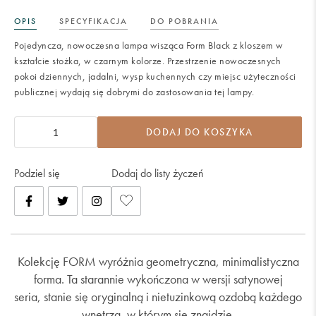
OPIS
SPECYFIKACJA
DO POBRANIA
Pojedyncza, nowoczesna lampa wisząca Form Black z kloszem w
kształcie stożka, w czarnym kolorze. Przestrzenie nowoczesnych
pokoi dziennych, jadalni, wysp kuchennych czy miejsc użyteczności
publicznej wydają się dobrymi do zastosowania tej lampy.
DODAJ DO KOSZYKA
Podziel się
Dodaj do listy życzeń
Kolekcję FORM wyróżnia geometryczna, minimalistyczna
forma. Ta starannie wykończona w wersji satynowej
seria,
stanie się oryginalną i nietuzinkową ozdobą każdego
wnętrza, w którym się znajdzie.