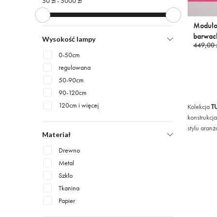
50 zł -
5000 zł
Moduło
barwac
Wysokość lampy
449,00 
0-50cm
regulowana
50-90cm
90-120cm
120cm i więcej
Kolekcja
T
konstrukcj
stylu aranż
Materiał
Drewno
Metal
Szkło
Tkanina
Papier