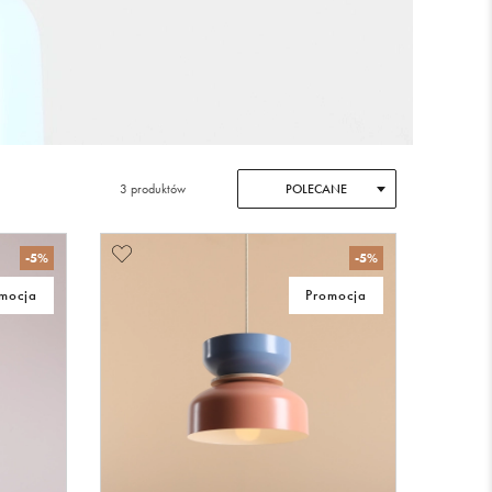
3 produktów
POLECANE
-5%
-5%
mocja
Promocja