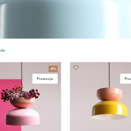
Tula
-5%
Promocja
Pro