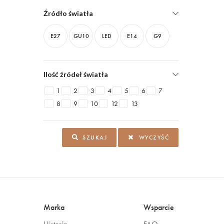
Źródło światła
E27
GU10
LED
E14
G9
Ilość źródeł światła
1
2
3
4
5
6
7
8
9
10
12
13
SZUKAJ
WYCZYŚĆ
Marka
Wsparcie