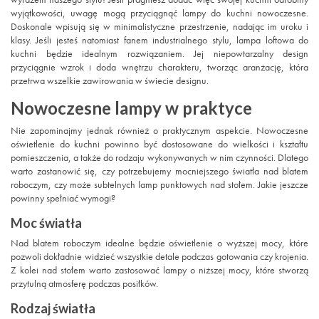
wyjątkowości, uwagę mogą przyciągnąć lampy do kuchni nowoczesne.
Doskonale wpisują się w minimalistyczne przestrzenie, nadając im uroku i
klasy. Jeśli jesteś natomiast fanem industrialnego stylu, lampa loftowa do
kuchni będzie idealnym rozwiązaniem. Jej niepowtarzalny design
przyciągnie wzrok i doda wnętrzu charakteru, tworząc aranżację, która
przetrwa wszelkie zawirowania w świecie designu.
Nowoczesne lampy w praktyce
Nie zapominajmy jednak również o praktycznym aspekcie. Nowoczesne
oświetlenie do kuchni powinno być dostosowane do wielkości i kształtu
pomieszczenia, a także do rodzaju wykonywanych w nim czynności. Dlatego
warto zastanowić się, czy potrzebujemy mocniejszego światła nad blatem
roboczym, czy może subtelnych lamp punktowych nad stołem. Jakie jeszcze
powinny spełniać wymogi?
Moc światła
Nad blatem roboczym idealne będzie oświetlenie o wyższej mocy, które
pozwoli dokładnie widzieć wszystkie detale podczas gotowania czy krojenia.
Z kolei nad stołem warto zastosować lampy o niższej mocy, które stworzą
przytulną atmosferę podczas posiłków.
Rodzaj światła