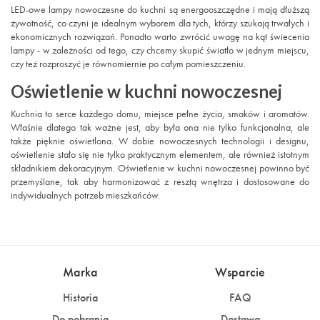
LED-owe lampy nowoczesne do kuchni są energooszczędne i mają dłuższą
żywotność, co czyni je idealnym wyborem dla tych, którzy szukają trwałych i
ekonomicznych rozwiązań. Ponadto warto zwrócić uwagę na kąt świecenia
lampy - w zależności od tego, czy chcemy skupić światło w jednym miejscu,
czy też rozproszyć je równomiernie po całym pomieszczeniu.
Oświetlenie w kuchni nowoczesnej
Kuchnia to serce każdego domu, miejsce pełne życia, smaków i aromatów.
Właśnie dlatego tak ważne jest, aby była ona nie tylko funkcjonalna, ale
także pięknie oświetlona. W dobie nowoczesnych technologii i designu,
oświetlenie stało się nie tylko praktycznym elementem, ale również istotnym
składnikiem dekoracyjnym. Oświetlenie w kuchni nowoczesnej powinno być
przemyślane, tak aby harmonizować z resztą wnętrza i dostosowane do
indywidualnych potrzeb mieszkańców.
Marka
Wsparcie
Historia
FAQ
Do pobrania
Dostawa